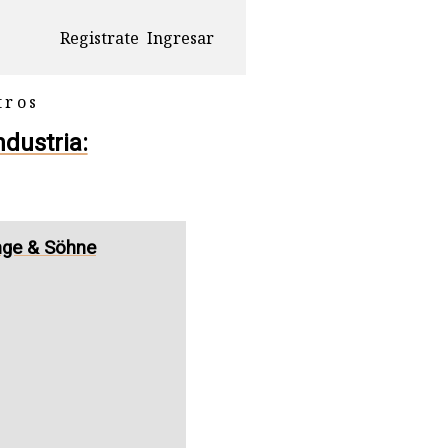
Registrate
Ingresar
tros
ndustria:
nge & Söhne